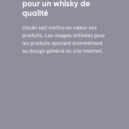
ect
pour un whisky de
com
qualité
culier
Nous a
ocs du
très é
Uisuki sait mettre en valeur ses
quettes
catégo
produits. Les images utilisées pour
gration
accomp
les produits ajoutent énormément
L'utili
au design général du site internet.
d'ense
gamme