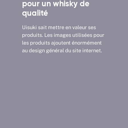
ect
pour un whisky de
com
qualité
culier
Nous a
ocs du
très é
Uisuki sait mettre en valeur ses
quettes
catégo
produits. Les images utilisées pour
gration
accomp
les produits ajoutent énormément
L'utili
au design général du site internet.
d'ense
gamme