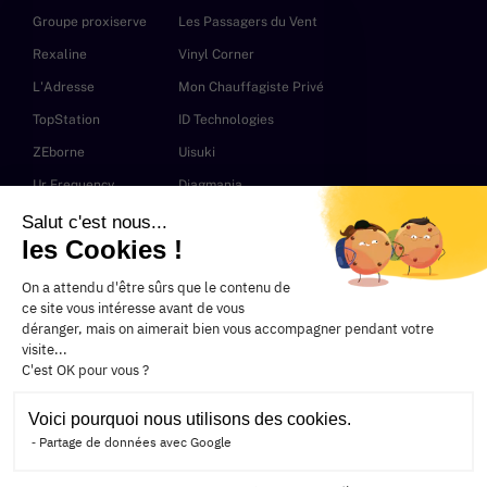
Groupe proxiserve
Les Passagers du Vent
Rexaline
Vinyl Corner
L'Adresse
Mon Chauffagiste Privé
TopStation
ID Technologies
ZEborne
Uisuki
Ur Frequency
Diagmania
Cime
Wiimoo
Salut c'est nous...
les Cookies !
Aptly
Nos expertises
On a attendu d'être sûrs que le contenu de
ce site vous intéresse avant de vous
De l’idée au prototype
déranger, mais on aimerait bien vous accompagner pendant votre
Des maquettes au live
visite...
Stratégie et optimisation SEO
C'est OK pour vous ?
Hyvä pour Magento
L'agence
Voici pourquoi nous utilisons des cookies.
Partage de données avec Google
L'équipe
Recrutement