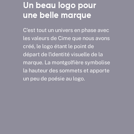
t
Un beau logo pour
Une 
une belle marque
com
sou
C'est tout un univers en phase avec
les valeurs de Cime que nous avons
Nous 
créé, le logo étant le point de
toutes 
départ de l'identité visuelle de la
site-i
écliné
marque. La montgolfière symbolise
jusqu'à
présent
la hauteur des sommets et apporte
été év
r
un peu de poésie au logo.
desktop
.
expéri