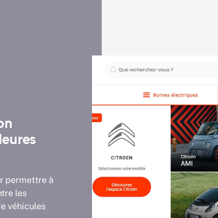
on
Un tunnel de prise de re
leures
vous optimisé
Le tunnel de prise de rendez-vous pour
installation de borne électrique a été r
r permettre à
découpé en plusieurs étapes simples e
ntre les
pour l'utilisateur.
e véhicules