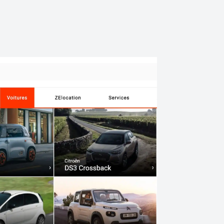
ndez-
Un menu de navigation
repensé pour de meilleures
conversion
 une
epensé et
Un méga-menu a été imaginé pour permettre
t rapides
l'utilisateur de pouvoir naviguer entre les
différentes marques et modèles de véhicules