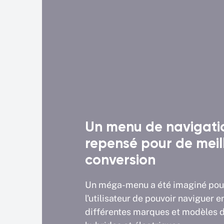
e de rendez-
Un menu de navigati
repensé pour de meil
conversion
z-vous pour une
ique a été repensé et
Un méga-menu a été imaginé pou
 simples et rapides
l'utilisateur de pouvoir naviguer e
différentes marques et modèles d